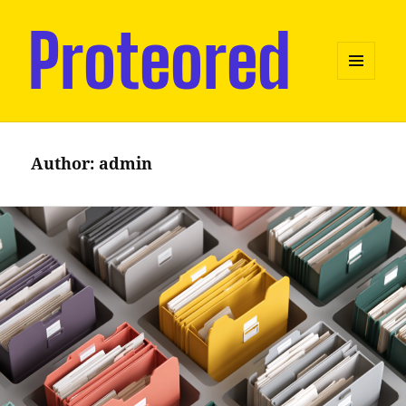
MENU
AND
WIDGETS
Author:
admin